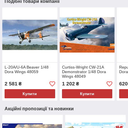
Подібні товари компанії
L-20A/U-6A Beaver 1/48
Curtiss-Wright CW-21A
Repu
Dora Wings 48059
Demonstrator 1/48 Dora
Dora
Wings 48049
2 581
1 202
620
₴
₴
Купити
Купити
Акційні пропозиції та новинки