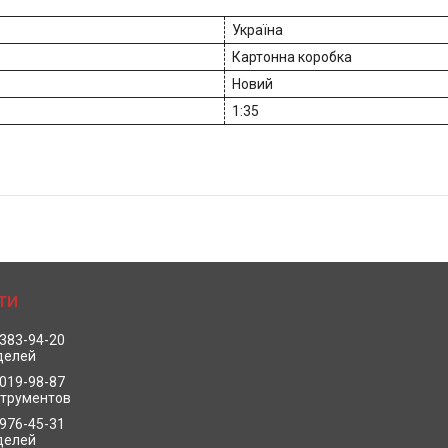
Україна
Картонна коробка
Новий
1:35
 383-94-20
делей
 019-98-87
струментов
 976-45-31
делей