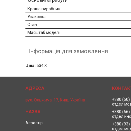
Основні атрибути
Країна виробник
Упаковка
Стан
Масштаб моделі
Інформація для замовлення
Ціна:
534 ₴
+380 (50)
вул. Ольжича, 17, Київ, Україна
отдел мо
+380 (66)
отдел ин
Аеростір
+380 (93)
отдел мо