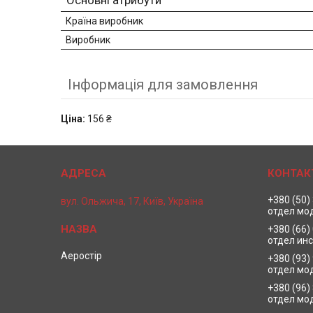
Основні атрибути
Країна виробник
Виробник
Інформація для замовлення
Ціна:
156 ₴
+380 (50)
вул. Ольжича, 17, Київ, Україна
отдел мо
+380 (66)
отдел ин
Аеростір
+380 (93)
отдел мо
+380 (96)
отдел мо