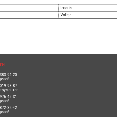
Іспанія
Vallejo
 383-94-20
делей
 019-98-87
струментов
 976-45-31
делей
 872-32-42
делей