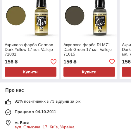
Акрилова фарба German
Акрилова фарба RLM71
Акр
Dark Yellow 17 мл. Vallejo
Dark Green 17 мл. Vallejo
Dark
71081
71015
мл. 
156
156
156
₴
₴
Купити
Купити
Про нас
92% позитивних з 73 відгуків за рік
Працює з 04.10.2011
м. Київ
вул. Ольжича, 17, Київ, Україна