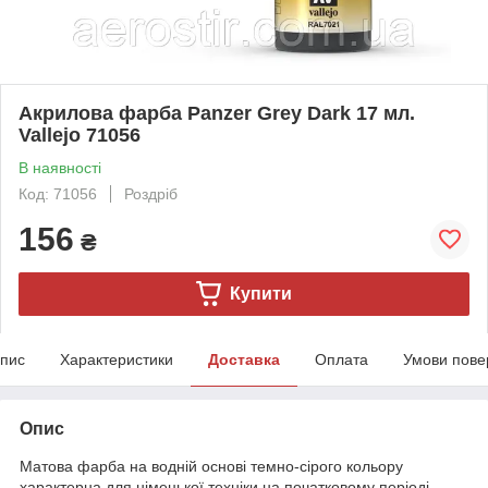
Акрилова фарба Panzer Grey Dark 17 мл.
Vallejo 71056
В наявності
Код: 71056
Роздріб
156
₴
Купити
пис
Характеристики
Доставка
Оплата
Умови пове
Опис
Матова фарба на водній основі темно-сірого кольору
характерна для німецької техніки на початковому періоді