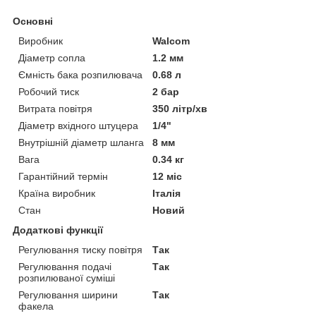
Основні
Виробник
Walcom
Діаметр сопла
1.2 мм
Ємність бака розпилювача
0.68 л
Робочий тиск
2 бар
Витрата повітря
350 літр/хв
Діаметр вхідного штуцера
1/4"
Внутрішній діаметр шланга
8 мм
Вага
0.34 кг
Гарантійний термін
12 міс
Країна виробник
Італія
Стан
Новий
Додаткові функції
Регулювання тиску повітря
Так
Регулювання подачі
Так
розпилюваної суміші
Регулювання ширини
Так
факела