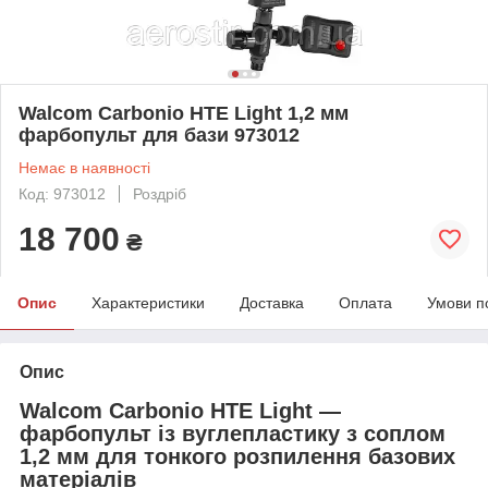
Walcom Carbonio HTE Light 1,2 мм
фарбопульт для бази 973012
Немає в наявності
Код: 973012
Роздріб
18 700
₴
Опис
Характеристики
Доставка
Оплата
Умови п
Опис
Walcom Carbonio HTE Light —
фарбопульт із вуглепластику з соплом
1,2 мм для тонкого розпилення базових
матеріалів