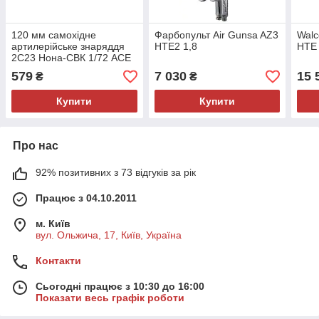
120 мм самохідне
Фарбопульт Air Gunsa AZ3
Walc
артилерійське знаряддя
HTE2 1,8
HTE
2С23 Нона-СВК 1/72 ACE
72169
579
7 030
15 
₴
₴
Купити
Купити
Про нас
92% позитивних з 73 відгуків за рік
Працює з 04.10.2011
м. Київ
вул. Ольжича, 17, Київ, Україна
Контакти
Сьогодні працює з 10:30 до 16:00
Показати весь графік роботи