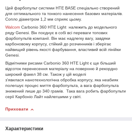
Цей фарбопульт системи HTE BASE спеціально створений
для оптимального та тонкого нанесення базових матеріалів.
Сопло діаметром 1,2 мм сприяє цьому.
Walcom
Carbonio 360 HTE Light належить до модельного
ряду Genesi. Він поєднує в собі всі переваги топових
фарбопультів компанії. Він має надлегку вагу, завдяки
карбоновому корпусу, стійкий до розчинників і зберігає
найвищий рівень якості фарбування, властивий всій лінійки
Genesi.
Відмітними рисами Carbonio 360 HTE Light є ще більший
відсоток перенесення матеріалу на поверхню й рекордно
широкий факел 38 см. Також у цій моделі
з'явилася нанотехнологічна обробка корпусу, яка неабияк
полегшує процес миття фарбопульта, а вага фарбопульта
знижений лише до 340 грамів. Така вага робить фарбопульти
серії Карбоніо Лайт найлегшими у світі.
Приховати
Характеристики