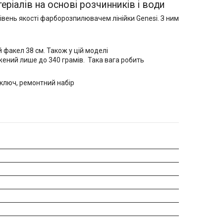
ріалів на основі розчинників і води
рівень якості фарборозпилювачем лінійки Genesi. З ним
 факел 38 см. Також у цій моделі
жений лише до 340 грамів. Така вага робить
 ключ, ремонтний набір