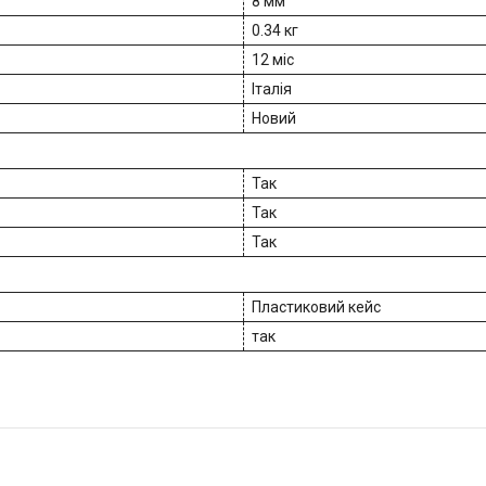
8 мм
0.34 кг
12 міс
Італія
Новий
Так
Так
Так
Пластиковий кейс
так