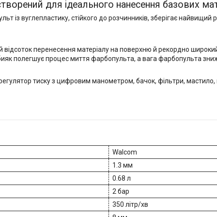
створений для ідеального нанесення базових мате
льт із вуглепластику, стійкого до розчинників, зберігає найвищий 
ий відсоток перенесення матеріалу на поверхню й рекордно широкий
абияк полегшує процес миття фарбопульта, а вага фарбопульта зни
 регулятор тиску з цифровим манометром, бачок, фільтри, мастило,
Walcom
1.3 мм
0.68 л
2 бар
350 літр/хв