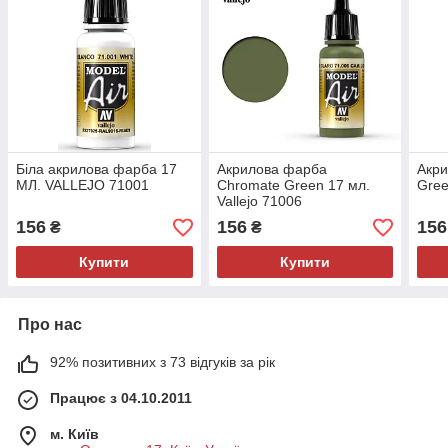
Біла акрилова фарба 17
Акрилова фарба
Акр
МЛ. VALLEJO 71001
Chromate Green 17 мл.
Gree
Vallejo 71006
156
156
156
₴
₴
Купити
Купити
Про нас
92% позитивних з 73 відгуків за рік
Працює з 04.10.2011
м. Київ