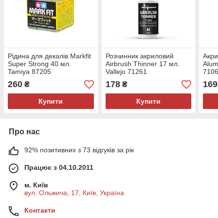
Рідина для декалів Markfit
Розчинник акриловий
Акр
Super Strong 40 мл.
Airbrush Thinner 17 мл.
Alum
Tamiya 87205
Vallejo 71261
710
260
178
169
₴
₴
Купити
Купити
Про нас
92% позитивних з 73 відгуків за рік
Працює з 04.10.2011
м. Київ
вул. Ольжича, 17, Київ, Україна
Контакти