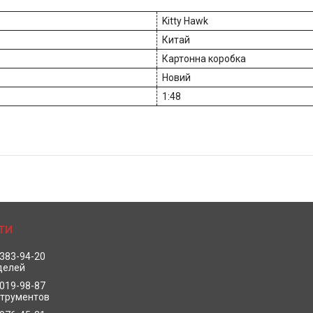
Kitty Hawk
Китай
Картонна коробка
Новий
1:48
 383-94-20
делей
 019-98-87
струментов