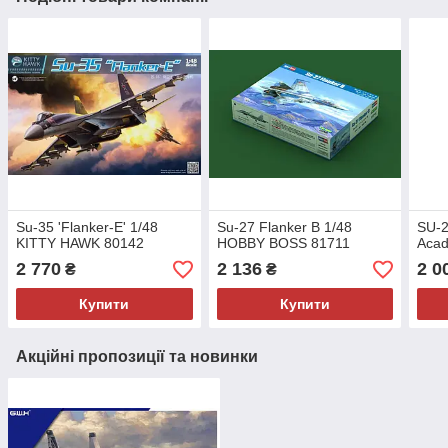
Su-35 'Flanker-E' 1/48
Su-27 Flanker B 1/48
SU-2
KITTY HAWK 80142
HOBBY BOSS 81711
Aca
2 770
2 136
2 0
₴
₴
Купити
Купити
Акційні пропозиції та новинки