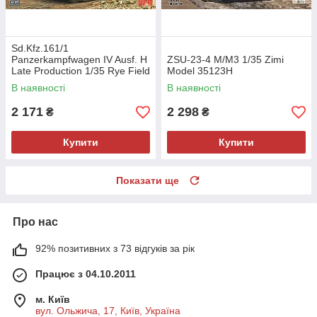
Sd.Kfz.161/1
Panzerkampfwagen IV Ausf. H
ZSU-23-4 M/M3 1/35 Zimi
Late Production 1/35 Rye Field
Model 35123H
Model 5127
В наявності
В наявності
2 171
2 298
₴
₴
Купити
Купити
Показати ще
Про нас
92% позитивних з 73 відгуків за рік
Працює з 04.10.2011
м. Київ
вул. Ольжича, 17, Київ, Україна