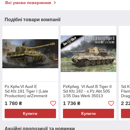
Всі умови повернення
Подібні товари компанії
Pz.Kpfw.VI Ausf.E
PzKpfwg. VI Ausf.B Tiger II
Sd.K
Sd.Kfz.181 Tiger I (Late
Sd.Kfz.182 - s.Pz.Abt.505
Fla
Production) w/Zimmerit
1/35 Das Werk 35013
Drag
1/35 Trumpeter 09540
1 780
1 736
2 2
₴
₴
Купити
Купити
Акційні пропозиції та новинки