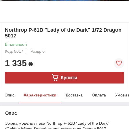
Northrop P-61B "Lady of the Dark" 1/72 Dragon
5017
В наявності
Код: 5017
Роздріб
1 335
₴
Купити
Опис
Характеристики
Доставка
Оплата
Умови 
Опис
Збірна модель літака Northrop P-61B "Lady of the Dark"
(Golden Wings Series) от производителя Dragon 5017