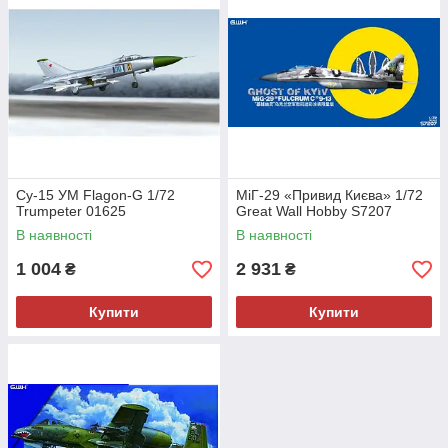
Су-15 УМ Flagon-G 1/72
МіГ-29 «Привид Києва» 1/72
Trumpeter 01625
Great Wall Hobby S7207
В наявності
В наявності
1 004
2 931
₴
₴
Купити
Купити