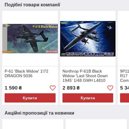
Подібні товари компанії
P-61 'Black Widow' 1\72
Northrop P-61B Black
9P11
DRAGON 5036
Widow 'Last Shoot Down
R17 
1945' 1/48 GWH L4810
Comp
1/3
1 590
2 893
5 3
₴
₴
Купити
Купити
Акційні пропозиції та новинки