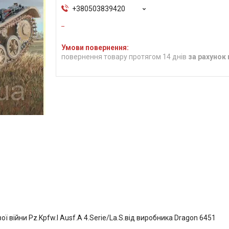
+380503839420
повернення товару протягом 14 днів
за рахунок
ї війни Pz.Kpfw.I Ausf.A 4.Serie/La.S.від виробника Dragon 6451