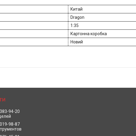
Китай
Dragon
1:35
Картонна коробка
Новий
 383-94-20
делей
 019-98-87
струментов