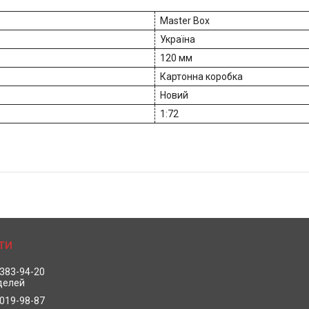
Master Box
Україна
120 мм
Картонна коробка
Новий
1:72
 383-94-20
делей
 019-98-87