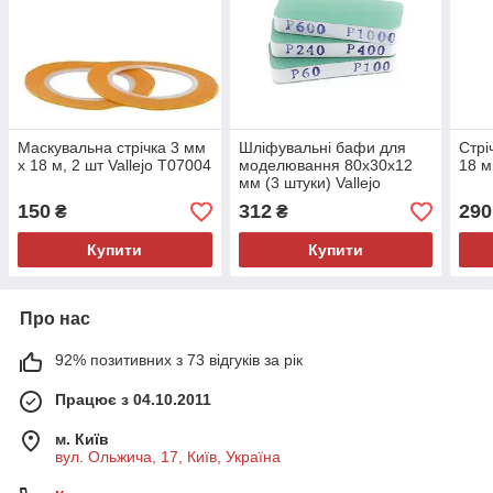
Маскувальна стрічка 3 мм
Шліфувальні бафи для
Стрі
x 18 м, 2 шт Vallejo T07004
моделювання 80x30x12
18 
мм (3 штуки) Vallejo
T04004
150
312
290
₴
₴
Купити
Купити
Про нас
92% позитивних з 73 відгуків за рік
Працює з 04.10.2011
м. Київ
вул. Ольжича, 17, Київ, Україна