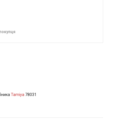
 покупця
обника
Tamiya
78031