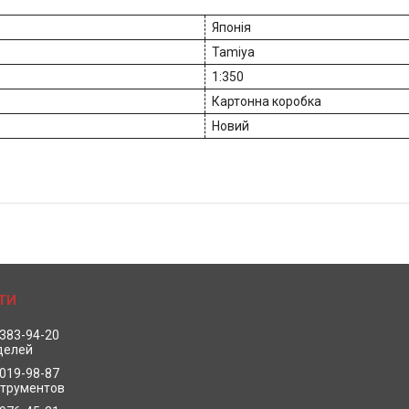
Японія
Tamiya
1:350
Картонна коробка
Новий
 383-94-20
делей
 019-98-87
струментов