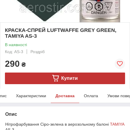
КРАСКА-СПРЕЙ LUFTWAFFE GREY GREEN,
TAMIYA AS-3
В наявності
Код: AS-3
Роздріб
290
₴
Купити
пис
Характеристики
Доставка
Оплата
Умови пове
Опис
Нітрофарбування Сіро-зелена в аерозольному балоні
TAMIYA
AS-3