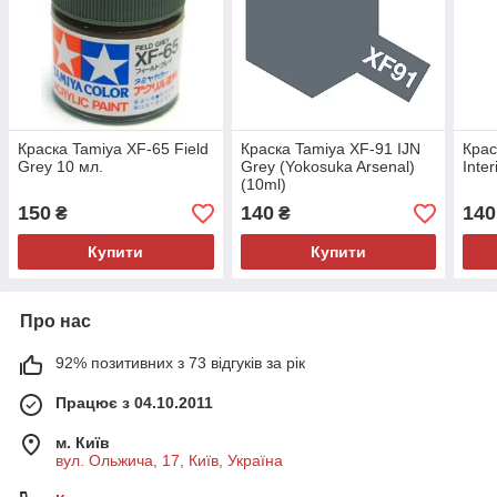
Краска Tamiya XF-65 Field
Краска Tamiya XF-91 IJN
Крас
Grey 10 мл.
Grey (Yokosuka Arsenal)
Inte
(10ml)
150
140
140
₴
₴
Купити
Купити
Про нас
92% позитивних з 73 відгуків за рік
Працює з 04.10.2011
м. Київ
вул. Ольжича, 17, Київ, Україна