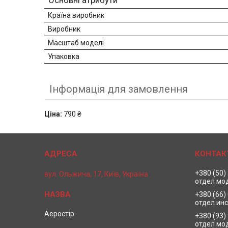
Основні атрибути
Країна виробник
Виробник
Масштаб моделі
Упаковка
Інформація для замовлення
Ціна:
790 ₴
+380 (50)
вул. Ольжича, 17, Київ, Україна
отдел мо
+380 (66)
отдел ин
Аеростір
+380 (93)
отдел мо