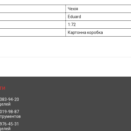
Чехія
Eduard
1:72
Картонна коробка
 383-94-20
делей
 019-98-87
струментов
 976-45-31
делей