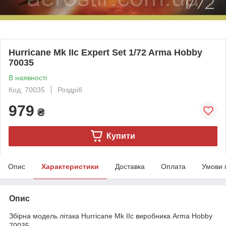
Hurricane Mk IIc Expert Set 1/72 Arma Hobby
70035
В наявності
Код: 70035
Роздріб
979
₴
Купити
Опис
Характеристики
Доставка
Оплата
Умови 
Опис
Збірна модель літака Hurricane Mk IIc виробника Arma Hobby
70035