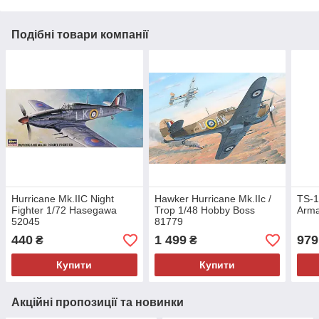
Подібні товари компанії
Hurricane Mk.IIC Night
Hawker Hurricane Mk.IIc /
TS-1
Fighter 1/72 Hasegawa
Trop 1/48 Hobby Boss
Arma
52045
81779
440
1 499
979
₴
₴
Купити
Купити
Акційні пропозиції та новинки