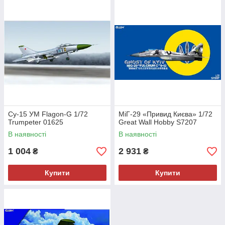
Су-15 УМ Flagon-G 1/72
МіГ-29 «Привид Києва» 1/72
Trumpeter 01625
Great Wall Hobby S7207
В наявності
В наявності
1 004
2 931
₴
₴
Купити
Купити