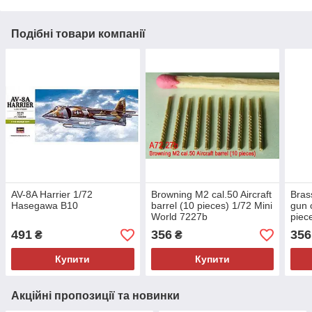
Подібні товари компанії
AV-8A Harrier 1/72
Browning M2 cal.50 Aircraft
Bras
Hasegawa B10
barrel (10 pieces) 1/72 Mini
gun 
World 7227b
piec
723
491
356
356
₴
₴
Купити
Купити
Акційні пропозиції та новинки