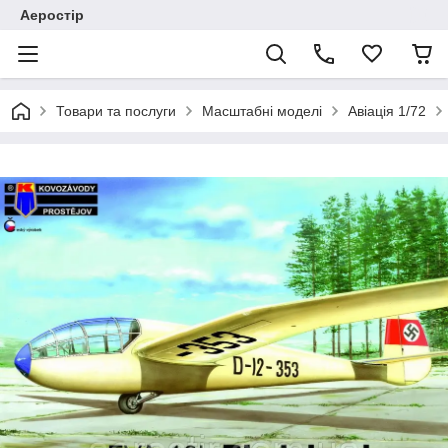
Аеростір
Товари та послуги
Масштабні моделі
Авіація 1/72