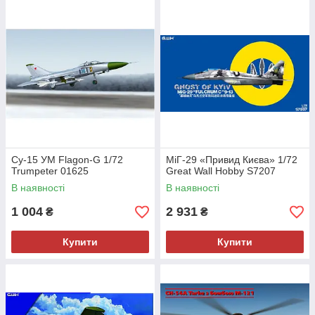
Су-15 УМ Flagon-G 1/72
МіГ-29 «Привид Києва» 1/72
Trumpeter 01625
Great Wall Hobby S7207
В наявності
В наявності
1 004
2 931
₴
₴
Купити
Купити