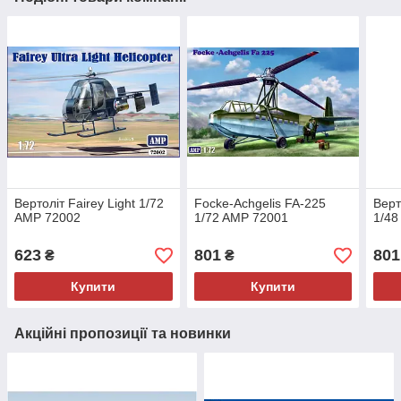
Вертоліт Fairey Light 1/72
Focke-Achgelis FA-225
Верт
AMP 72002
1/72 AMP 72001
1/48
623
801
801
₴
₴
Купити
Купити
Акційні пропозиції та новинки