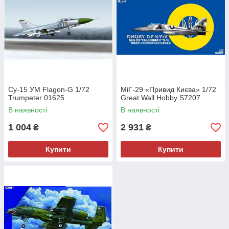
Су-15 УМ Flagon-G 1/72
МіГ-29 «Привид Києва» 1/72
Trumpeter 01625
Great Wall Hobby S7207
В наявності
В наявності
1 004
2 931
₴
₴
Купити
Купити