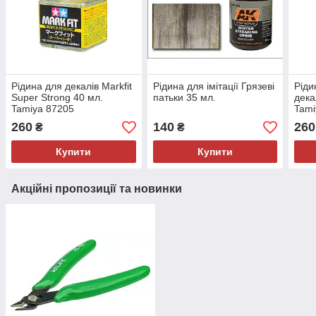
Рідина для декалів Markfit
Рідина для імітації Грязеві
Ріди
Super Strong 40 мл.
патьки 35 мл.
дека
Tamiya 87205
Tami
260
140
260
₴
₴
Купити
Купити
Акційні пропозиції та новинки