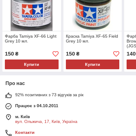
Фарба Tamiya XF-66 Light
Краска Tamiya XF-65 Field
Фарб
Grey 10 мл.
Grey 10 мл.
Brow
(JGS
150
150
140
₴
₴
Купити
Купити
Про нас
92% позитивних з 73 відгуків за рік
Працює з 04.10.2011
м. Київ
вул. Ольжича, 17, Київ, Україна
Контакти