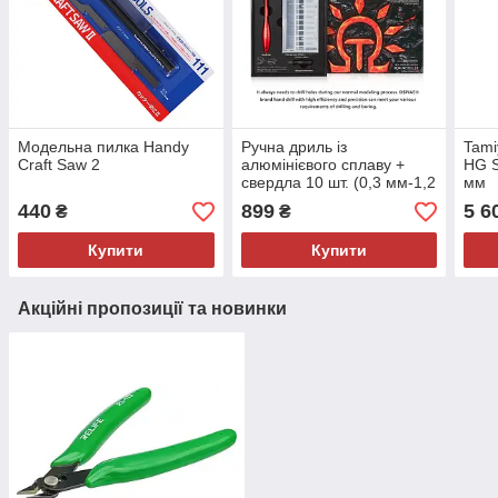
Модельна пилка Handy
Ручна дриль із
Tami
Craft Saw 2
алюмінієвого сплаву +
HG S
свердла 10 шт. (0,3 мм-1,2
мм
мм)
440
899
5 6
₴
₴
Купити
Купити
Акційні пропозиції та новинки