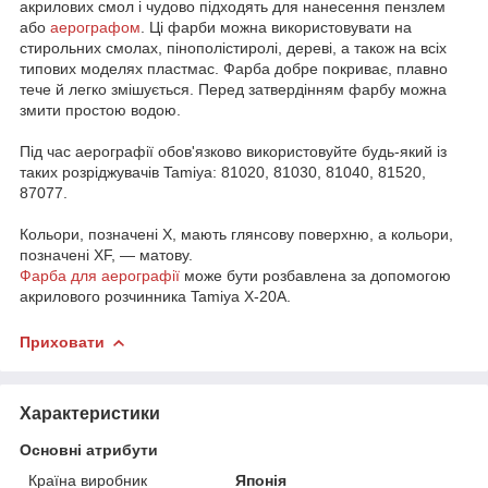
акрилових смол і чудово підходять для нанесення пензлем
або
аерографом
. Ці фарби можна використовувати на
стирольних смолах, пінополістиролі, дереві, а також на всіх
типових моделях пластмас. Фарба добре покриває, плавно
тече й легко змішується. Перед затвердінням фарбу можна
змити простою водою.
Під час аерографії обов'язково використовуйте будь-який із
таких розріджувачів Tamiya: 81020, 81030, 81040, 81520,
87077.
Кольори, позначені X, мають глянсову поверхню, а кольори,
позначені XF, — матову.
Фарба для аерографії
може бути розбавлена за допомогою
акрилового розчинника Tamiya X-20A.
Приховати
Характеристики
Основні атрибути
Країна виробник
Японія