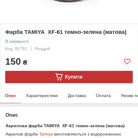
Фарба TAMIYA XF-61 темно-зелена (матова)
В наявності
Код: 81761
Роздріб
150
₴
Купити
Опис
Характеристики
Доставка
Оплата
Умови п
Опис
Акрилова фарба TAMIYA XF-61 темно-зелена (матова)
Акрилові фарби
Tamiya
виготовляються з водорозчинних