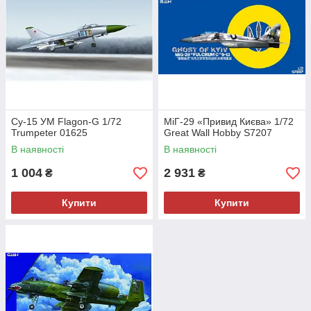
Су-15 УМ Flagon-G 1/72
МіГ-29 «Привид Києва» 1/72
Trumpeter 01625
Great Wall Hobby S7207
В наявності
В наявності
1 004
2 931
₴
₴
Купити
Купити