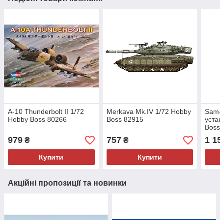
A-10 Thunderbolt II 1/72
Merkava Mk.IV 1/72 Hobby
Sam-
Hobby Boss 80266
Boss 82915
уста
Boss
979
757
1 1
₴
₴
Купити
Купити
Акційні пропозиції та новинки