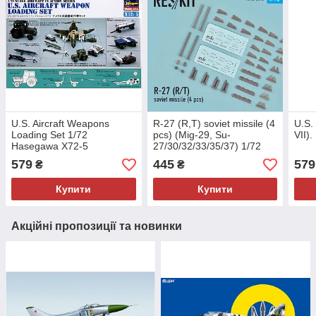
U.S. Aircraft Weapons
R-27 (R,T) soviet missile (4
U.S.
Loading Set 1/72
pcs) (Mig-29, Su-
VII)
Hasegawa X72-5
27/30/32/33/35/37) 1/72
RES/KIT 72-0015
579
445
579
₴
₴
Купити
Купити
Акційні пропозиції та новинки