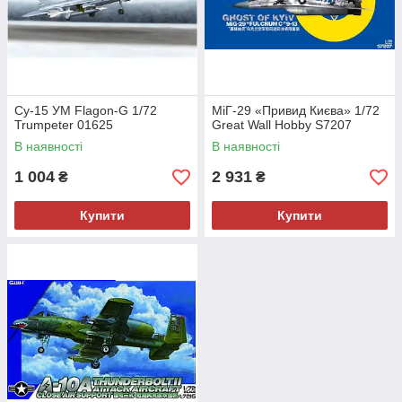
Су-15 УМ Flagon-G 1/72
МіГ-29 «Привид Києва» 1/72
Trumpeter 01625
Great Wall Hobby S7207
В наявності
В наявності
1 004
2 931
₴
₴
Купити
Купити