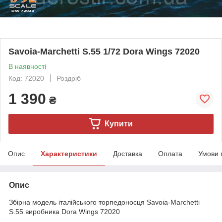
Savoia-Marchetti S.55 1/72 Dora Wings 72020
В наявності
Код: 72020
Роздріб
1 390
₴
Купити
Опис
Характеристики
Доставка
Оплата
Умови 
Опис
Збірна модель італійського торпедоносця Savoia-Marchetti
S.55 виробника Dora Wings 72020