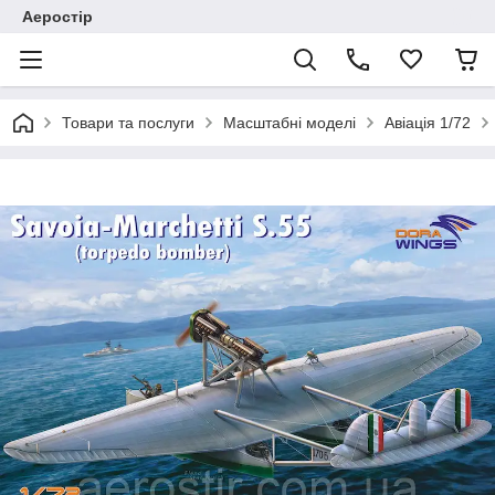
Аеростір
Товари та послуги
Масштабні моделі
Авіація 1/72