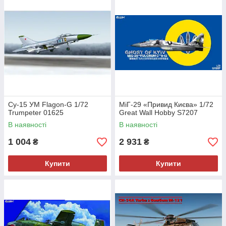
Су-15 УМ Flagon-G 1/72
МіГ-29 «Привид Києва» 1/72
Trumpeter 01625
Great Wall Hobby S7207
В наявності
В наявності
1 004
2 931
₴
₴
Купити
Купити