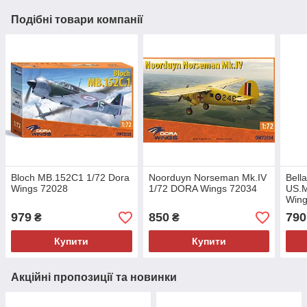
Подібні товари компанії
Bloch MB.152C1 1/72 Dora
Noorduyn Norseman Mk.IV
Bell
Wings 72028
1/72 DORA Wings 72034
US.M
Wing
979
850
790
₴
₴
Купити
Купити
Акційні пропозиції та новинки