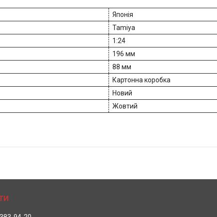
Японія
Tamiya
1:24
196 мм
88 мм
Картонна коробка
Новий
Жовтий