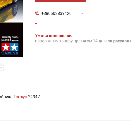
+380503839420
повернення товару протягом 14 днів
за рахунок
робника
Tamiya
24347