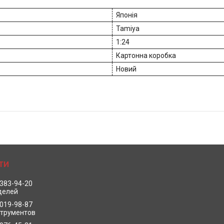
Японія
Tamiya
1:24
Картонна коробка
Новий
 383-94-20
делей
 019-98-87
струментов