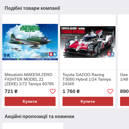
Подібні товари компанії
Mitsubishi A6M3/3A ZERO
Toyota GAZOO Racing
Gee 
FIGHTER MODEL 22
TS050 Hybrid 1/24 Tamiya
1/48
(ZEKE) 1/72 Tamiya 60785
24349
721
1 760
890
₴
₴
Купити
Купити
Акційні пропозиції та новинки