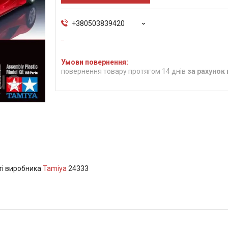
+380503839420
повернення товару протягом 14 днів
за рахунок
ari виробника
Tamiya
24333