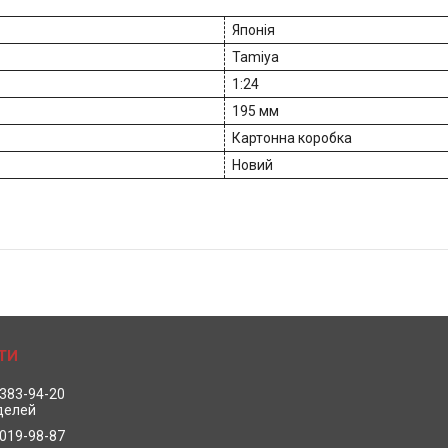
Японія
Tamiya
1:24
195 мм
Картонна коробка
Новий
 383-94-20
делей
 019-98-87