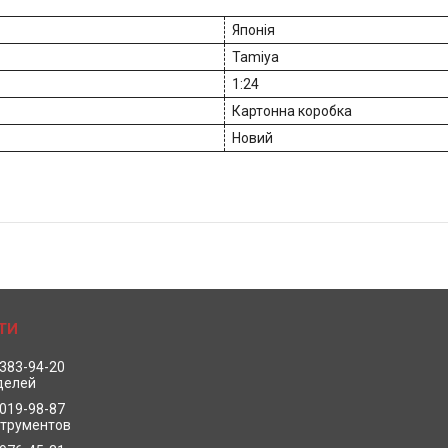
Японія
Tamiya
1:24
Картонна коробка
Новий
 383-94-20
делей
 019-98-87
струментов