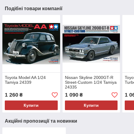
Подібні товари компанії
Toyota Model AA 1/24
Nissan Skyline 2000GT-R
Toyo
Tamiya 24339
Street-Custom 1/24 Tamiya
Turb
24335
1 260
1 090
1 0
₴
₴
Купити
Купити
Акційні пропозиції та новинки