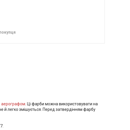
 покупця
о
аерографом
. Ці фарби можна використовувати на
ече й легко змішується. Перед затвердінням фарбу
7.