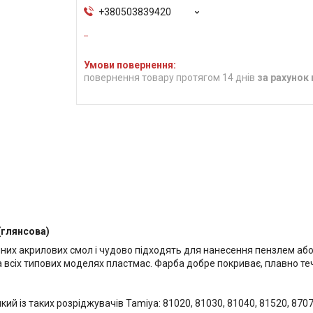
+380503839420
повернення товару протягом 14 днів
за рахунок
(глянсова)
их акрилових смол і чудово підходять для нанесення пензлем аб
на всіх типових моделях пластмас. Фарба добре покриває, плавно т
ий із таких розріджувачів Tamiya: 81020, 81030, 81040, 81520, 8707