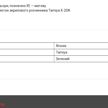
ьори, позначені XF, — матову.
огою акрилового розчинника Tamiya X-20A.
Японія
Tamiya
Зелений