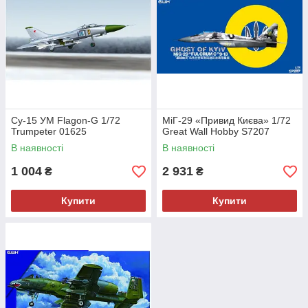
Су-15 УМ Flagon-G 1/72
МіГ-29 «Привид Києва» 1/72
Trumpeter 01625
Great Wall Hobby S7207
В наявності
В наявності
1 004
2 931
₴
₴
Купити
Купити