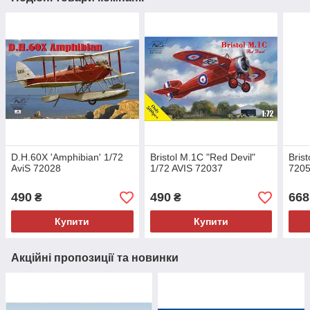
D.H.60X 'Amphibian' 1/72
Bristol M.1C "Red Devil"
Brist
AviS 72028
1/72 AVIS 72037
720
490
490
668
₴
₴
Купити
Купити
Акційні пропозиції та новинки