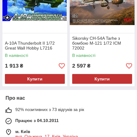
Sikorsky CH-54A Tarhe з
A-10A Thunderbolt II 1/72
бомбою M-121 1/72 ICM
Great Wall Hobby L7216
72002
В наявності
В наявності
1 913
2 597
₴
₴
Купити
Купити
Про нас
92% позитивних з 73 відгуків за рік
Працює з 04.10.2011
м. Київ
вул. Ольжича, 17, Київ, Україна