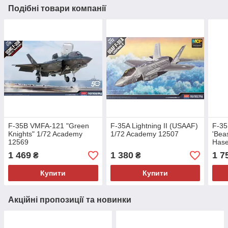
Подібні товари компанії
F-35B VMFA-121 "Green
F-35A Lightning II (USAAF)
F-35 
Knights" 1/72 Academy
1/72 Academy 12507
'Bea
12569
Has
1 469
1 380
1 7
₴
₴
Купити
Купити
Акційні пропозиції та новинки