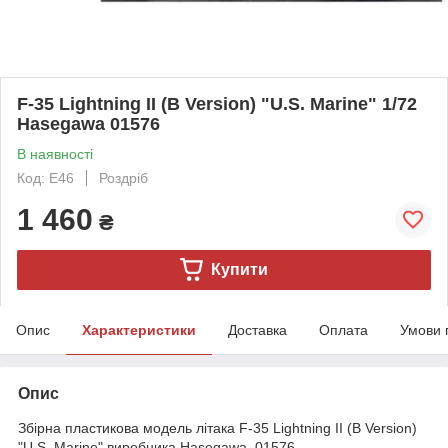
F-35 Lightning II (B Version) "U.S. Marine" 1/72
Hasegawa 01576
В наявності
Код: E46
Роздріб
1 460
₴
Купити
Опис
Характеристики
Доставка
Оплата
Умови 
Опис
Збірна пластикова модель літака F-35 Lightning II (B Version)
"U.S. Marine" виробника Hasegawa 01576