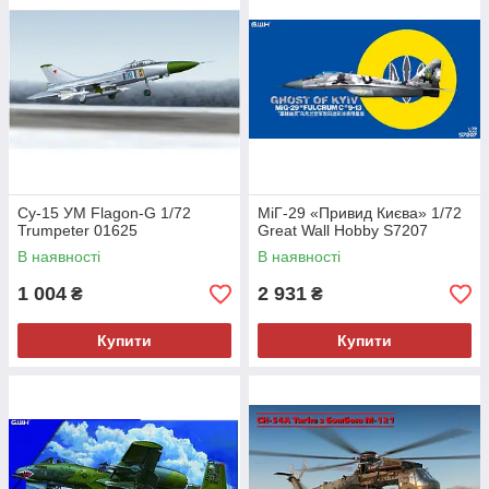
Су-15 УМ Flagon-G 1/72
МіГ-29 «Привид Києва» 1/72
Trumpeter 01625
Great Wall Hobby S7207
В наявності
В наявності
1 004
2 931
₴
₴
Купити
Купити