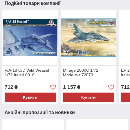
Подібні товари компанії
F/A-18 C/D Wild Weasel
Mirage 2000C 1/72
EF 
1/72 Italeri 0016
Modelsvit 72073
Itale
712
1 157
712
₴
₴
Купити
Купити
Акційні пропозиції та новинки