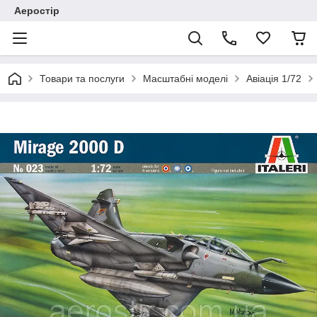
Аеростір
Товари та послуги
Масштабні моделі
Авіація 1/72