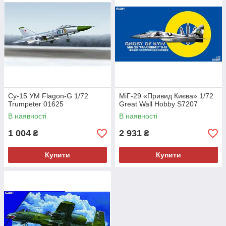
Су-15 УМ Flagon-G 1/72
МіГ-29 «Привид Києва» 1/72
Trumpeter 01625
Great Wall Hobby S7207
В наявності
В наявності
1 004
2 931
₴
₴
Купити
Купити