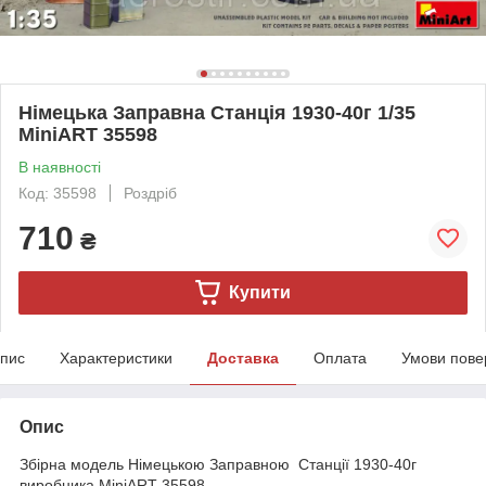
Німецька Заправна Станція 1930-40г 1/35
MiniART 35598
В наявності
Код: 35598
Роздріб
710
₴
Купити
пис
Характеристики
Доставка
Оплата
Умови пове
Опис
Збірна модель Німецькою Заправною Станції 1930-40г
виробника MiniART 35598