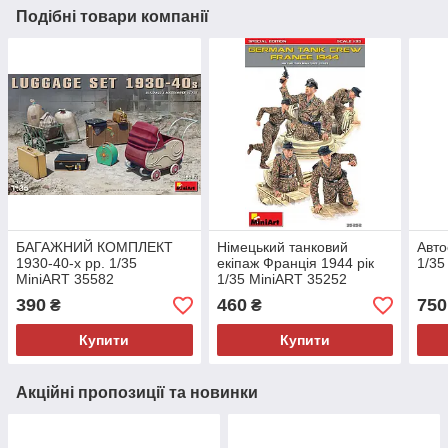
Подібні товари компанії
БАГАЖНИЙ КОМПЛЕКТ
Німецький танковий
Авто
1930-40-х рр. 1/35
екіпаж Франція 1944 рік
1/35
MiniART 35582
1/35 MiniART 35252
390
460
750
₴
₴
Купити
Купити
Акційні пропозиції та новинки