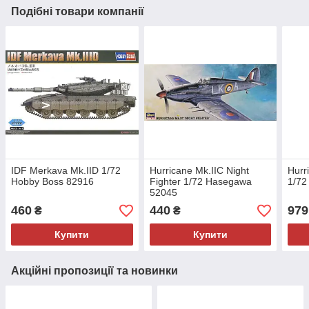
Подібні товари компанії
IDF Merkava Mk.IID 1/72
Hurricane Mk.IIC Night
Hurr
Hobby Boss 82916
Fighter 1/72 Hasegawa
1/72
52045
460
440
979
₴
₴
Купити
Купити
Акційні пропозиції та новинки