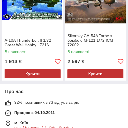
Sikorsky CH-54A Tarhe з
A-10A Thunderbolt II 1/72
бомбою M-121 1/72 ICM
Great Wall Hobby L7216
72002
В наявності
В наявності
1 913
2 597
₴
₴
Купити
Купити
Про нас
92% позитивних з 73 відгуків за рік
Працює з 04.10.2011
м. Київ
вул. Ольжича, 17, Київ, Україна