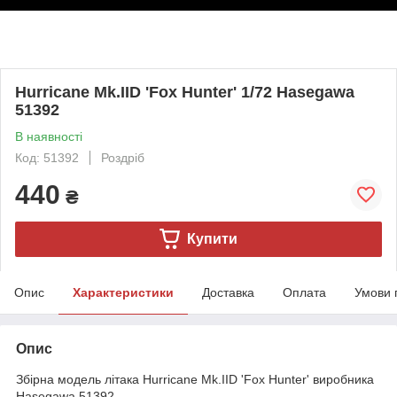
Hurricane Mk.IID 'Fox Hunter' 1/72 Hasegawa
51392
В наявності
Код: 51392
Роздріб
440
₴
Купити
Опис
Характеристики
Доставка
Оплата
Умови 
Опис
Збірна модель літака Hurricane Mk.IID 'Fox Hunter' виробника
Hasegawa 51392