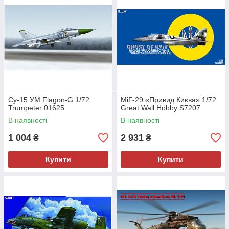
Су-15 УМ Flagon-G 1/72
МіГ-29 «Привид Києва» 1/72
Trumpeter 01625
Great Wall Hobby S7207
В наявності
В наявності
1 004
2 931
₴
₴
Купити
Купити