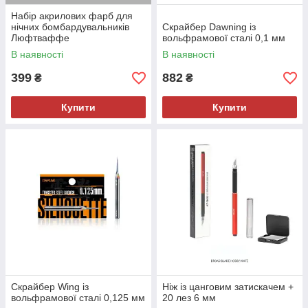
Набір акрилових фарб для
нічних бомбардувальників
Скрайбер Dawning із
Люфтваффе
вольфрамової сталі 0,1 мм
В наявності
В наявності
399
882
₴
₴
Купити
Купити
Скрайбер Wing із
Ніж із цанговим затискачем +
вольфрамової сталі 0,125 мм
20 лез 6 мм