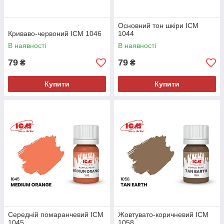
Основний тон шкіри ICM
Криваво-червоний ICM 1046
1044
В наявності
В наявності
79
79
₴
₴
Купити
Купити
Середній помаранчевий ICM
Жовтувато-коричневий ICM
1045
1058