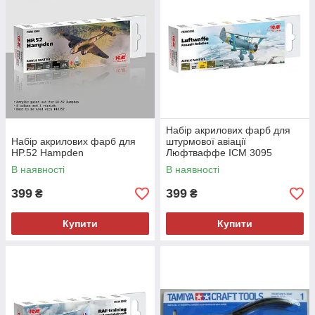
Набір акрилових фарб для
Набір акрилових фарб для
штурмової авіації
HP.52 Hampden
Люфтваффе ICM 3095
В наявності
В наявності
399
399
₴
₴
Купити
Купити