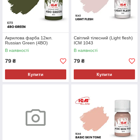
Акрилова фарба 12мл.
Світлий тілесний (Light flesh)
Russian Green (4BO)
ICM 1043
В наявності
В наявності
79
79
₴
₴
Купити
Купити